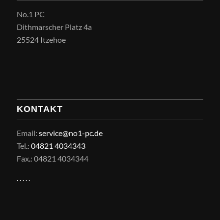
No.1 PC
Dithmarscher Platz 4a
25524 Itzehoe
KONTAKT
Email:
service@no1-pc.de
Tel
.
:
04821 4034343
Fax
.
: 04821 4034344
.
.
.
.
.