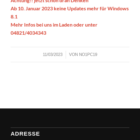
Achtung!! jetzt schon dran Denken
Ab 10. Januar 2023 keine Updates mehr für Windows
8.1
Mehr Infos bei uns im Laden oder unter
04821/4034343
/
11/03/2023
VON
NO1PC19
ADRESSE