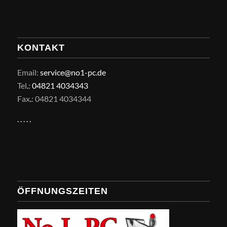
KONTAKT
Email:
service@no1-pc.de
Tel
.
:
04821 4034343
Fax
.
: 04821 4034344
.
.
.
.
.
ÖFFNUNGSZEITEN