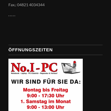
Fax
.
: 04821 4034344
.
.
.
.
.
ÖFFNUNGSZEITEN